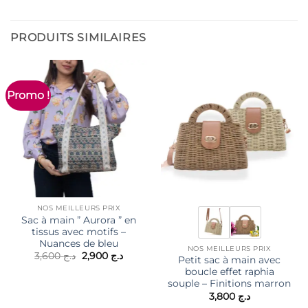
PRODUITS SIMILAIRES
Promo !
NOS MEILLEURS PRIX
Sac à main ” Aurora ” en
tissus avec motifs –
Nuances de bleu
NOS MEILLEURS PRIX
Le
Le
3,600
د.ج
2,900
د.ج
Petit sac à main avec
prix
prix
boucle effet raphia
initial
actuel
était :
est :
souple – Finitions marron
د.ج 2,900.
د.ج 3,600.
3,800
د.ج