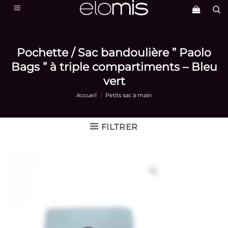
Passer
au
contenu
Pochette / Sac bandoulière ” Paolo
Bags ” à triple compartiments – Bleu
vert
Accueil
/
Petits sac à main
FILTRER