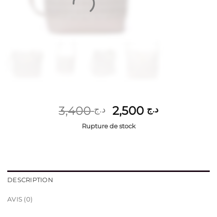
Le
Le
3,400
2,500
د.ج
د.ج
prix
prix
Rupture de stock
initial
actuel
était :
est :
د.ج 2,500.
د.ج 3,400.
DESCRIPTION
AVIS (0)