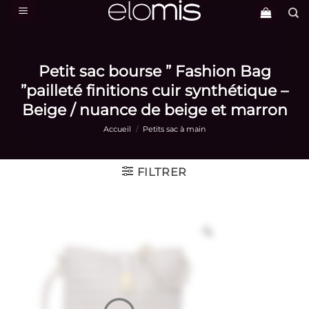
Passer
au
contenu
Petit sac bourse ” Fashion Bag
”pailleté finitions cuir synthétique –
Beige / nuance de beige et marron
Accueil
/
Petits sac à main
FILTRER