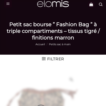
Passer
au
contenu
Petit sac bourse ” Fashion Bag ” à
triple compartiments – tissus tigré /
finitions marron
Accueil
/
Petits sac à main
FILTRER