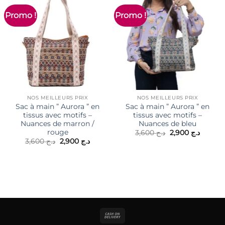
Promo !
Promo !
NOS MEILLEURS PRIX
NOS MEILLEURS PRIX
Sac à main ” Aurora ” en
Sac à main ” Aurora ” en
tissus avec motifs –
tissus avec motifs –
Nuances de marron /
Nuances de bleu
rouge
Le
Le
3,600
د.ج
2,900
د.ج
prix
prix
Le
Le
3,600
د.ج
2,900
د.ج
initial
actuel
prix
prix
était :
est :
initial
actuel
د.ج 3,600.
était :
est :
د.ج 2,900.
د.ج 3,600.
Cash