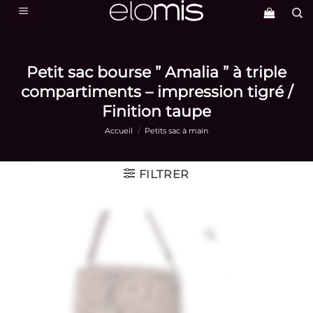
Passer
au
contenu
Petit sac bourse ” Amalia ” à triple
compartiments – impression tigré /
Finition taupe
Accueil
/
Petits sac à main
FILTRER