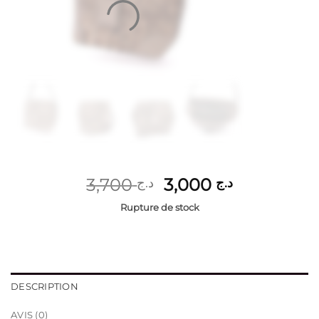
Le
Le
3,700
3,000
د.ج
د.ج
prix
prix
Rupture de stock
initial
actuel
était :
est :
د.ج 3,000.
د.ج 3,700.
DESCRIPTION
AVIS (0)