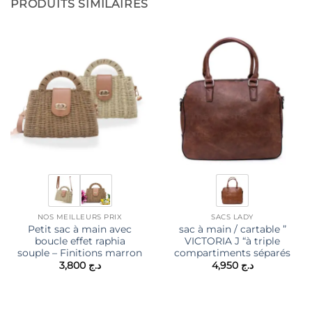
PRODUITS SIMILAIRES
NOS MEILLEURS PRIX
SACS LADY
Petit sac à main avec
sac à main / cartable ”
boucle effet raphia
VICTORIA J “à triple
souple – Finitions marron
compartiments séparés
3,800
د.ج
4,950
د.ج