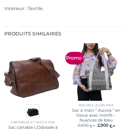
Intérieur : Textile.
PRODUITS SIMILAIRES
Promo !
NOS MEILLEURS PRIX
Sac à main ” Aurora ” en
tissus avec motifs –
Nuances de bleu
CARTABLES ET SACS À DOS
Le
Le
3,600
د.ج
2,900
د.ج
Sac cartable L’Odyssée à
prix
prix