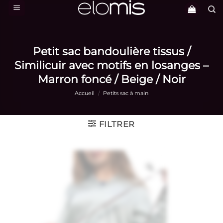
Passer
au
contenu
Petit sac bandoulière tissus /
Similicuir avec motifs en losanges –
Marron foncé / Beige / Noir
Accueil
/
Petits sac à main
FILTRER