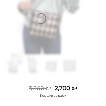
Le
Le
3,300
2,700
د.ج
د.ج
prix
prix
Rupture de stock
initial
actuel
était :
est :