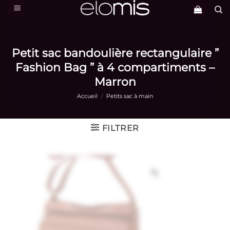
Passer
au
contenu
Petit sac bandoulière rectangulaire ”
Fashion Bag ” à 4 compartiments –
Marron
Accueil
/
Petits sac à main
FILTRER