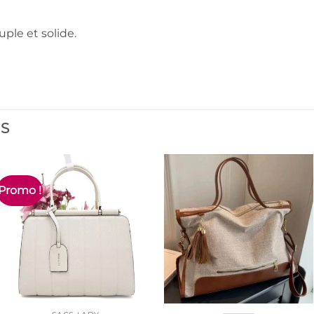
uple et solide.
ES
Promo !