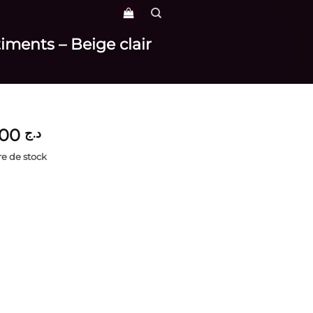
iments – Beige clair
2,700
د.ج
e de stock