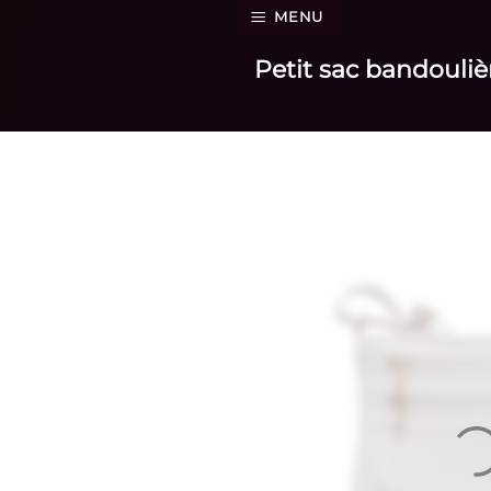
Passer
MENU
au
Petit sac bandouliè
contenu