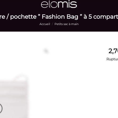
re / pochette ” Fashion Bag ” à 5 compart
Accueil
/
Petits sac à main
Ruptur