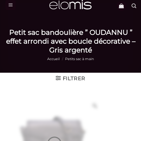
Passer
au
contenu
Petit sac bandoulière ” OUDANNU ”
effet arrondi avec boucle décorative –
Gris argenté
Accueil
/
Petits sac à main
FILTRER