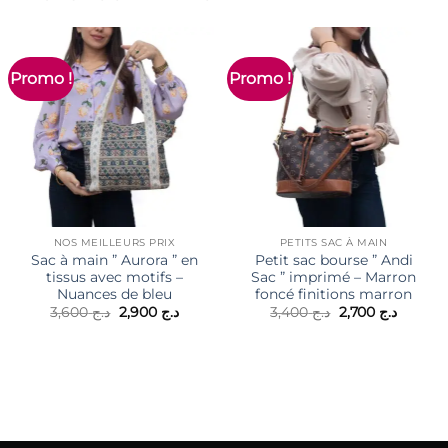
Promo !
Promo !
NOS MEILLEURS PRIX
PETITS SAC À MAIN
Sac à main ” Aurora ” en
Petit sac bourse ” Andi
tissus avec motifs –
Sac ” imprimé – Marron
Nuances de bleu
foncé finitions marron
Le
Le
Le
Le
3,600
د.ج
2,900
د.ج
3,400
د.ج
2,700
د.ج
prix
prix
prix
prix
initial
actuel
initial
actuel
était :
est :
était :
est :
د.ج 3,400.
د.ج 2,900.
د.ج 3,600.