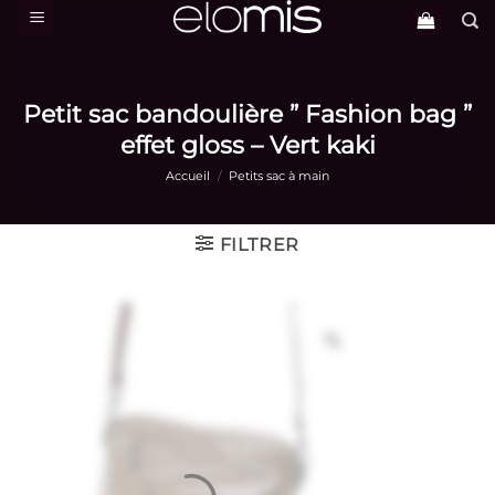
Passer
au
contenu
Petit sac bandoulière ” Fashion bag ”
effet gloss – Vert kaki
Accueil
/
Petits sac à main
FILTRER