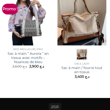
Promo !
NOS MEILLEURS PRIX
Sac à main ” Aurora ” en
tissus avec motifs –
Nuances de bleu
SACS LADY
Le
Le
3,600
د.ج
2,900
د.ج
Sac à main / fourre tout
prix
prix
en tissus
initial
actuel
était :
est :
3,400
د.ج
د.ج 2,900.
د.ج 3,600.
Cash