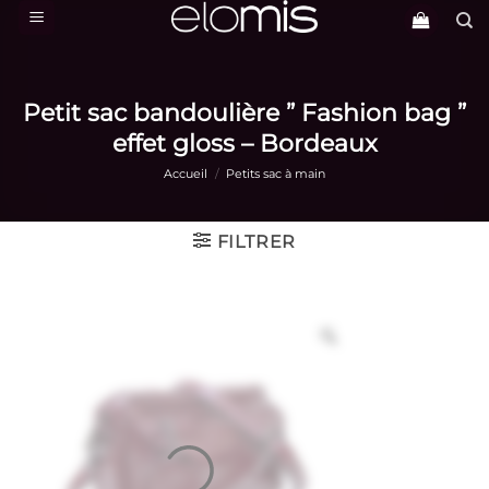
Passer
au
contenu
Petit sac bandoulière ” Fashion bag ”
effet gloss – Bordeaux
Accueil
/
Petits sac à main
FILTRER