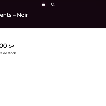
ents – Noir
3,600
د.ج
e de stock