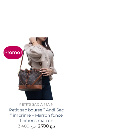
Promo !
PETITS SAC À MAIN
Petit sac bourse ” Andi Sac
” imprimé – Marron foncé
finitions marron
NOS MEILLEURS PRIX
Le
Le
3,400
د.ج
2,700
د.ج
Petit sac à main avec
prix
prix