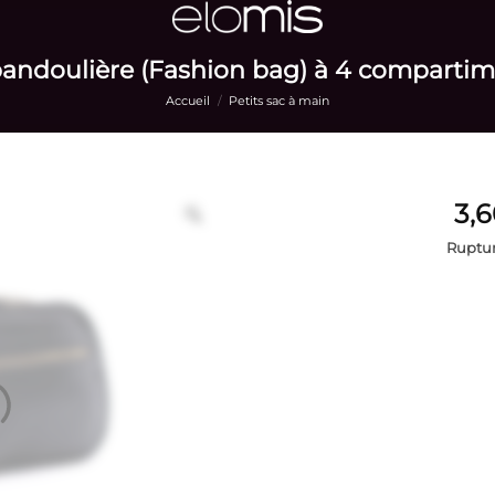
bandoulière (Fashion bag) à 4 compartim
Accueil
/
Petits sac à main
Ruptur