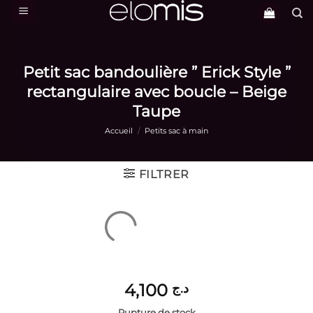
Passer
au
contenu
Petit sac bandoulière ” Erick Style ”
rectangulaire avec boucle – Beige
Taupe
Accueil
/
Petits sac à main
FILTRER
4,100
د.ج
Rupture de stock