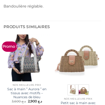
Bandoulière réglable.
PRODUITS SIMILAIRES
Promo !
NOS MEILLEURS PRIX
Sac à main ” Aurora ” en
tissus avec motifs –
Nuances de bleu
NOS MEILLEURS PRIX
Le
Le
3,600
د.ج
2,900
د.ج
Petit sac à main avec
prix
prix