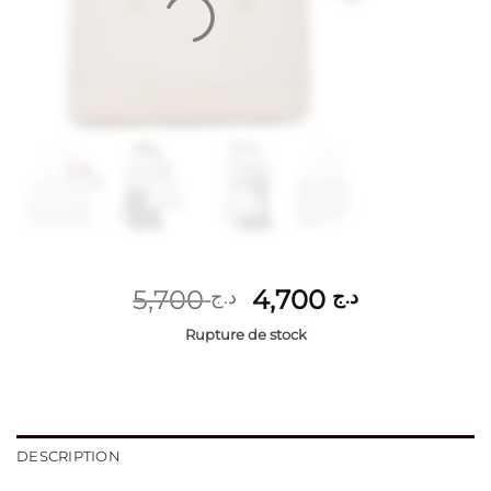
Le
Le
5,700
4,700
د.ج
د.ج
prix
prix
Rupture de stock
initial
actuel
était :
est :
د.ج 4,700.
د.ج 5,700.
DESCRIPTION