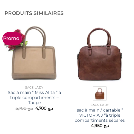
PRODUITS SIMILAIRES
Promo !
SACS LADY
Sac à main ” Miss Alita ” à
triple compartiments –
Taupe
SACS LADY
Le
Le
5,700
د.ج
4,700
د.ج
sac à main / cartable ”
prix
prix
VICTORIA J “à triple
initial
actuel
était :
est :
compartiments séparés
د.ج 4,700.
د.ج 5,700.
4,950
د.ج