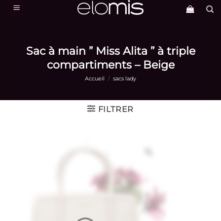
Passer
au
contenu
Sac à main ” Miss Alita ” à triple
compartiments – Beige
Accueil
/
sacs lady
FILTRER