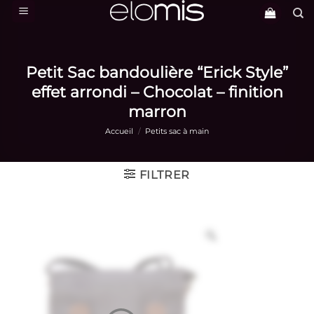
Passer
au
contenu
Petit Sac bandoulière “Erick Style”
effet arrondi – Chocolat – finition
marron
Accueil
/
Petits sac à main
FILTRER