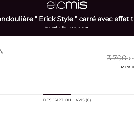
ndoulière ” Erick Style ” carré avec effet 
Accueil
/
Petits sac à main
3,700
.ج
Ruptur
DESCRIPTION
AVIS (0)