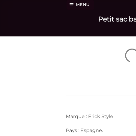
Passer
MENU
au
Petit sac ba
contenu
Marque : Erick Style
Pays : Espagne.