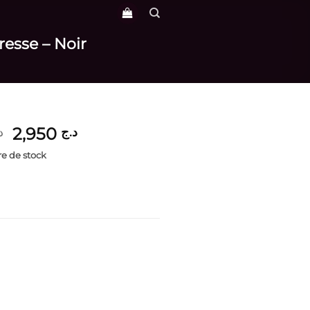
tresse – Noir
Le
Le
2,950
د.ج
د
prix
prix
e de stock
initial
actuel
était :
est :
د.ج 2,950.
د.ج 3,700.