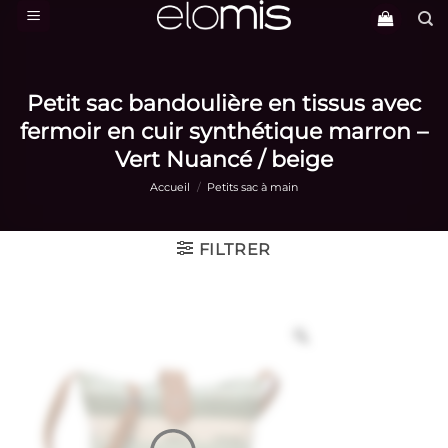
Passer
au
contenu
Petit sac bandoulière en tissus avec
fermoir en cuir synthétique marron –
Vert Nuancé / beige
Accueil
/
Petits sac à main
FILTRER