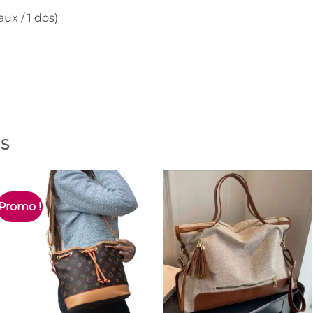
ux / 1 dos)
ES
Promo !