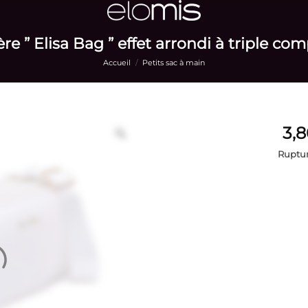
re ” Elisa Bag ” effet arrondi à triple c
Accueil
/
Petits sac à main
Ruptur