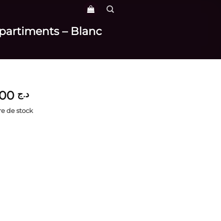
ompartiments – Blanc
3,800
د.ج
e de stock