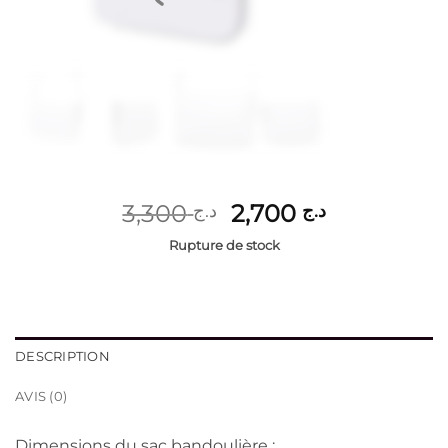
Le
Le
3,300
2,700
د.ج
د.ج
prix
prix
Rupture de stock
initial
actuel
était :
est :
د.ج 2,700.
د.ج 3,300.
DESCRIPTION
AVIS (0)
Dimensions du sac bandoulière :