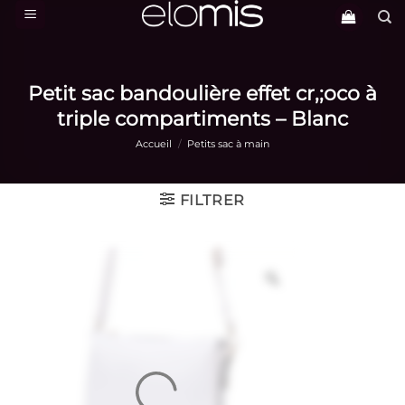
Passer
au
contenu
Petit sac bandoulière effet cr,;oco à
triple compartiments – Blanc
Accueil
/
Petits sac à main
FILTRER