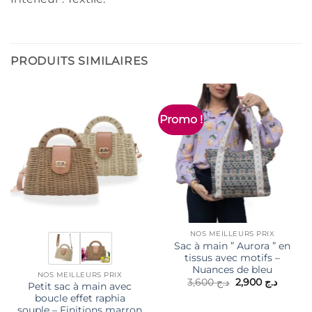
PRODUITS SIMILAIRES
Promo !
NOS MEILLEURS PRIX
Sac à main ” Aurora ” en
tissus avec motifs –
Nuances de bleu
NOS MEILLEURS PRIX
Le
Le
3,600
د.ج
2,900
د.ج
Petit sac à main avec
prix
prix
boucle effet raphia
initial
actuel
était :
est :
souple – Finitions marron