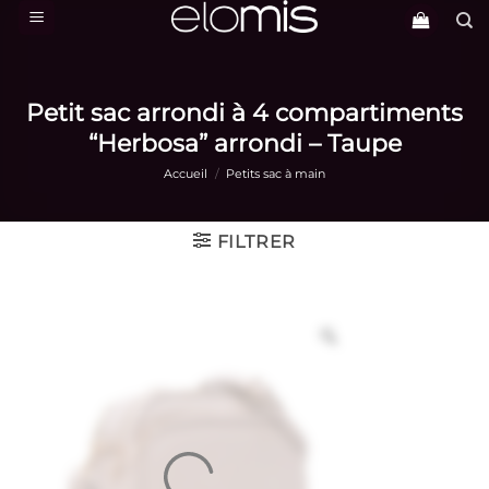
Passer
au
contenu
Petit sac arrondi à 4 compartiments
“Herbosa” arrondi – Taupe
Accueil
/
Petits sac à main
FILTRER