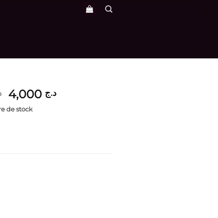
Le
Le
4,000
د.ج
د
prix
prix
e de stock
initial
actuel
était :
est :
د.ج 4,000.
د.ج 4,800.