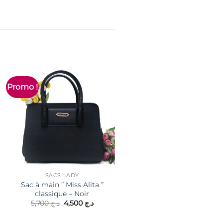
Promo !
Promo !
SACS LADY
SACS LADY
Sac à main ” Miss Alita ”
Sac à main / porté épaule 
classique – Noir
Fashion Bag ” cuir
synthétique effet tissu –
Le
Le
5,700
د.ج
4,500
د.ج
prix
prix
Gris foncé / Noir
initial
actuel
Le
Le
4,000
د.ج
2,900
د.ج