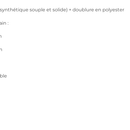
 synthétique souple et solide) + doublure en polyester
in :
m
m
ble