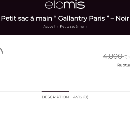
Petit sac à main ” Gallantry Paris ” – Noir
Accueil
/
Petits sac à main
4,800
.ج
Ruptur
DESCRIPTION
AVIS (0)