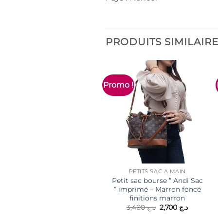
PRODUITS SIMILAIR
Promo !
PETITS SAC À MAIN
Petit sac bourse ” Andi Sac
” imprimé – Marron foncé
finitions marron
Le
Le
3,400
د.ج
2,700
د.ج
prix
prix