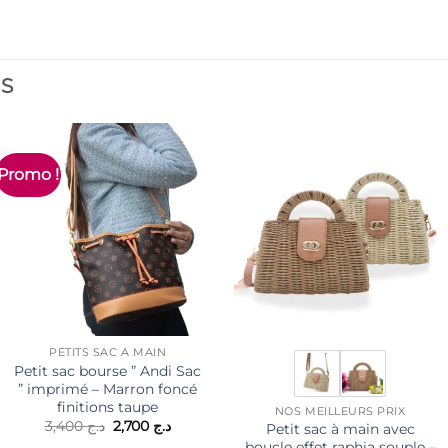
ES
Promo !
PETITS SAC À MAIN
Petit sac bourse ” Andi Sac
” imprimé – Marron foncé
finitions taupe
NOS MEILLEURS PRIX
Le
Le
3,400
د.ج
2,700
د.ج
Petit sac à main avec
prix
prix
boucle effet raphia souple –