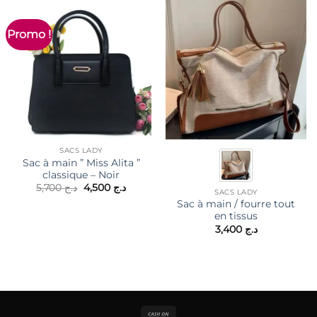
Promo !
SACS LADY
Sac à main ” Miss Alita ”
classique – Noir
Le
Le
5,700
د.ج
4,500
د.ج
SACS LADY
prix
prix
Sac à main / fourre tout
initial
actuel
était :
est :
en tissus
د.ج 4,500.
د.ج 5,700.
3,400
د.ج
Cash