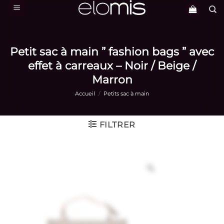
Passer
au
contenu
Petit sac à main ” fashion bags ” avec
effet à carreaux – Noir / Beige /
Marron
Accueil
/
Petits sac à main
FILTRER