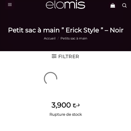
Passer
au
contenu
Petit sac à main ” Erick Style ” – Noir
Accueil
/
Petits sac à main
FILTRER
3,900
د.ج
Rupture de stock