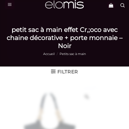
Passer
au
contenu
petit sac à main effet Cr,;oco avec
chaine décorative + porte monnaie –
Noir
Accueil
/
Petits sac à main
FILTRER