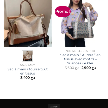
Promo !
NOS MEILLEURS PRIX
Sac à main ” Aurora ” en
tissus avec motifs –
Nuances de bleu
SACS LADY
Le
Le
3,600
د.ج
2,900
د.ج
Sac à main / fourre tout
prix
prix
en tissus
initial
actuel
était :
est :
3,400
د.ج
د.ج 3,600.
Cash