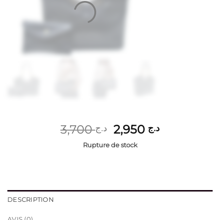
Le
Le
3,700
2,950
د.ج
د.ج
prix
prix
Rupture de stock
initial
actuel
était :
est :
د.ج 2,950.
د.ج 3,700.
DESCRIPTION
AVIS (0)