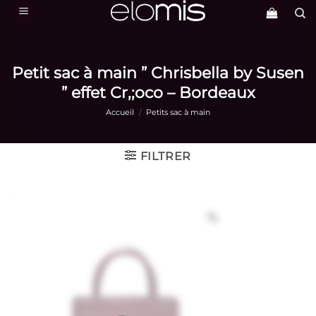
Passer
au
contenu
Petit sac à main ” Chrisbella by Susen
” effet Cr,;oco – Bordeaux
Accueil
/
Petits sac à main
FILTRER