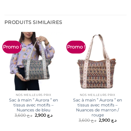
PRODUITS SIMILAIRES
Promo !
Promo !
NOS MEILLEURS PRIX
NOS MEILLEURS PRIX
Sac à main ” Aurora ” en
Sac à main ” Aurora ” en
tissus avec motifs –
tissus avec motifs –
Nuances de bleu
Nuances de marron /
rouge
Le
Le
3,600
د.ج
2,900
د.ج
prix
prix
Le
Le
3,600
د.ج
2,900
د.ج
initial
actuel
prix
prix
était :
est :
initial
actuel
د.ج 2,900.
د.ج 3,600.