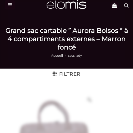
Passer
au
contenu
Grand sac cartable ” Aurora Bolsos ” à
4 compartiments externes – Marron
foncé
Accueil
/
sacs lady
FILTRER