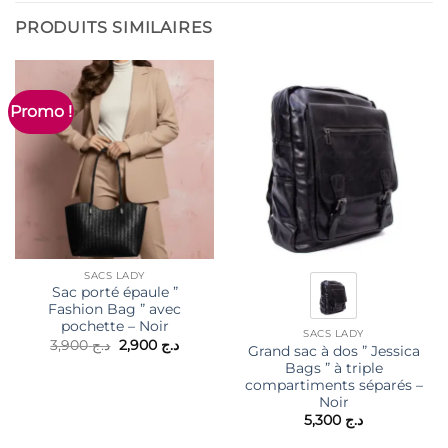
PRODUITS SIMILAIRES
Promo !
SACS LADY
Sac porté épaule ”
Fashion Bag ” avec
pochette – Noir
SACS LADY
Le
Le
3,900
د.ج
2,900
د.ج
Grand sac à dos ” Jessica
prix
prix
Bags ” à triple
initial
actuel
était :
est :
compartiments séparés –
د.ج 2,900.
د.ج 3,900.
Noir
5,300
د.ج