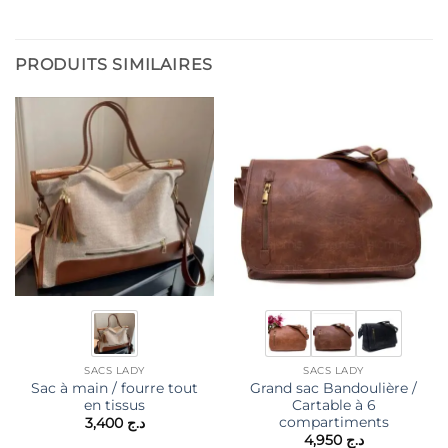
PRODUITS SIMILAIRES
SACS LADY
SACS LADY
Sac à main / fourre tout
Grand sac Bandoulière /
en tissus
Cartable à 6
compartiments
3,400
د.ج
4,950
د.ج