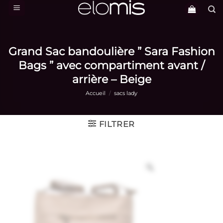
Passer
au
contenu
Grand Sac bandoulière ” Sara Fashion
Bags ” avec compartiment avant /
arrière – Beige
Accueil
/
sacs lady
FILTRER