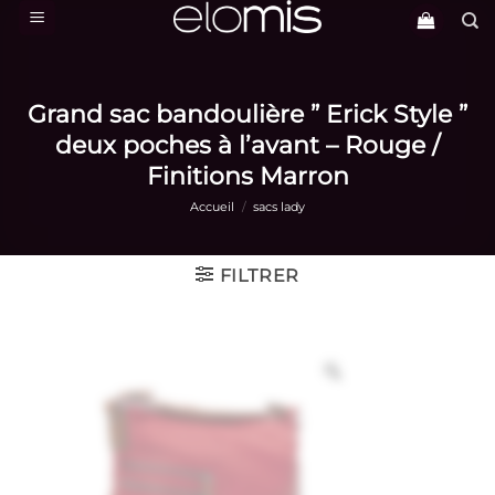
Passer
au
contenu
Grand sac bandoulière ” Erick Style ”
deux poches à l’avant – Rouge /
Finitions Marron
Accueil
/
sacs lady
FILTRER