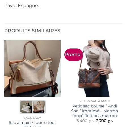
Pays : Espagne.
PRODUITS SIMILAIRES
Promo !
PETITS SAC À MAIN
Petit sac bourse ” Andi
Sac ” imprimé – Marron
foncé finitions marron
SACS LADY
Le
Le
3,400
د.ج
2,700
د.ج
Sac à main / fourre tout
prix
prix