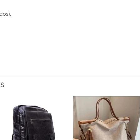
dos).
ES