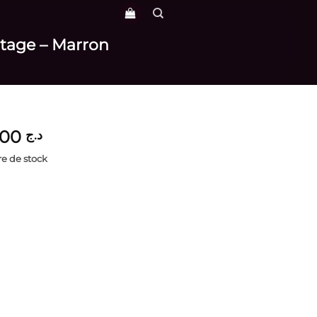
intage – Marron
4,700
د.ج
e de stock