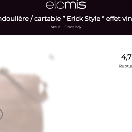
oulière / cartable ” Erick Style ” effet v
Accueil
/
sacs lady
Ruptur