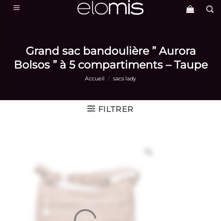
Passer
au
contenu
Grand sac bandoulière ” Aurora
Bolsos ” à 5 compartiments – Taupe
Accueil
/
sacs lady
FILTRER