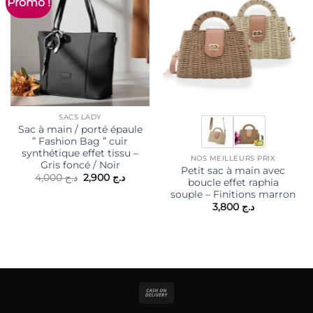
Promo !
SACS LADY
Sac à main / porté épaule
” Fashion Bag ” cuir
synthétique effet tissu –
NOS MEILLEURS PRIX
Gris foncé / Noir
Petit sac à main avec
Le
Le
4,000
د.ج
2,900
د.ج
boucle effet raphia
prix
prix
souple – Finitions marron
initial
actuel
était :
est :
3,800
د.ج
د.ج 2,900.
د.ج 4,000.
Cash
On