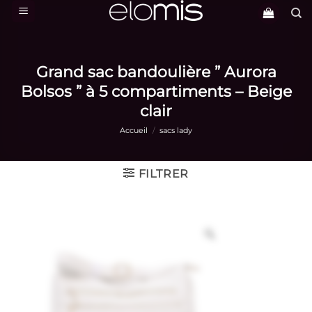
Passer
au
contenu
Grand sac bandoulière ” Aurora
Bolsos ” à 5 compartiments – Beige
clair
Accueil
/
sacs lady
FILTRER