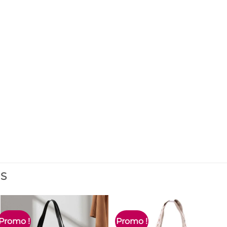
ES
Promo !
Promo !