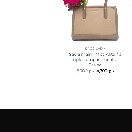
SACS LADY
Sac à main ” Miss Alita ” à
triple compartiments –
Taupe
Le
Le
5,700
د.ج
4,700
د.ج
prix
prix
initial
actuel
était :
est :
د.ج 4,700.
د.ج 5,700.