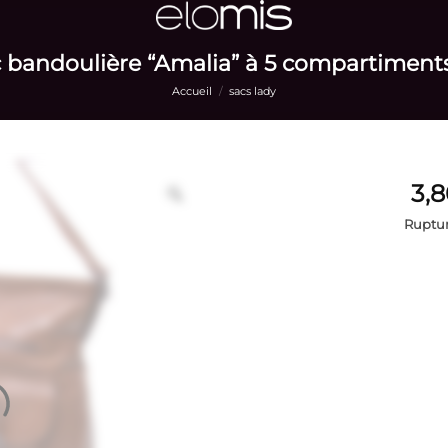
 bandoulière “Amalia” à 5 compartiment
Accueil
/
sacs lady
Ruptur