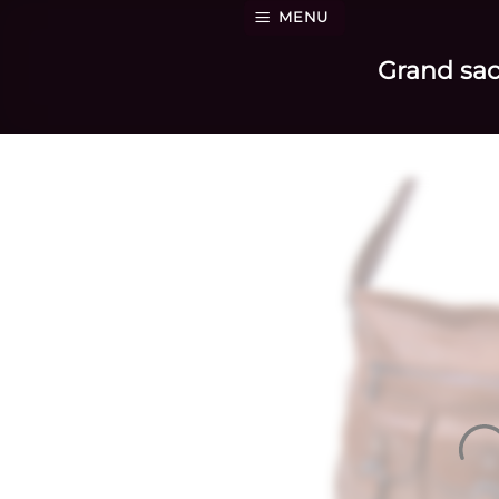
Passer
MENU
au
Grand sac
contenu