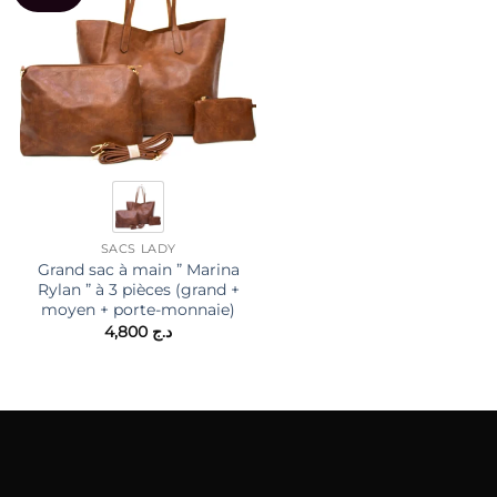
SACS LADY
SACS LADY
Grand sac à main ” Marina
sac à main / cartable ”
Rylan ” à 3 pièces (grand +
VICTORIA J “à triple
moyen + porte-monnaie)
compartiments séparés
4,800
د.ج
4,950
د.ج
د.ج 2,900.