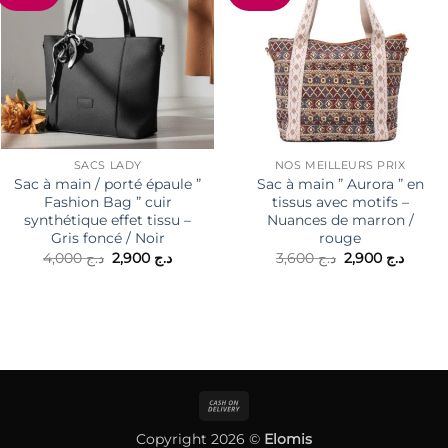
SACS LADY
NOS MEILLEURS PRIX
Sac à main / porté épaule ”
Sac à main ” Aurora ” en
Fashion Bag ” cuir
tissus avec motifs –
synthétique effet tissu –
Nuances de marron /
Gris foncé / Noir
rouge
Le
Le
Le
Le
4,000
د.ج
2,900
د.ج
3,600
د.ج
2,900
د.ج
prix
prix
prix
prix
initial
actuel
initial
actuel
était :
est :
était :
est :
د.ج 3,600.
د.ج 2,900.
د.ج 4,000.
Cash
On
Copyright 2026 ©
Elomis
Delivery