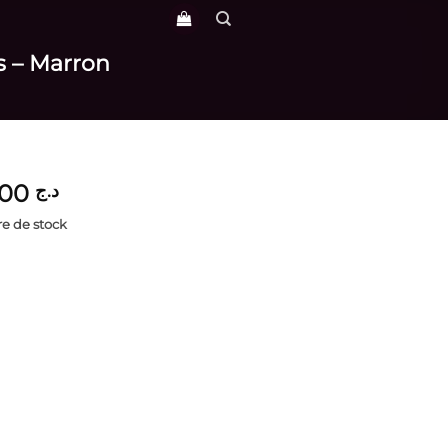
s – Marron
3,800
د.ج
e de stock