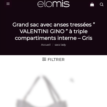
Passer
au
contenu
Grand sac avec anses tressées ”
VALENTINI GINO ” à triple
compartiments interne – Gris
Accueil
/
sacs lady
FILTRER