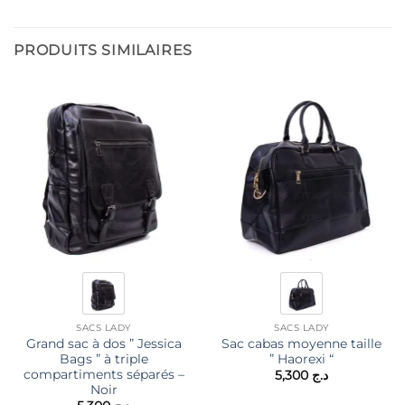
PRODUITS SIMILAIRES
SACS LADY
SACS LADY
Grand sac à dos ” Jessica
Sac cabas moyenne taille
Bags ” à triple
” Haorexi “
compartiments séparés –
5,300
د.ج
Noir