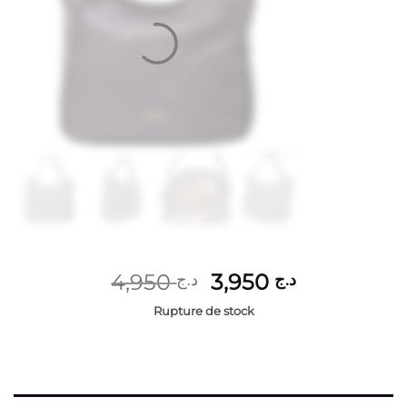
Le
Le
4,950
3,950
د.ج
د.ج
prix
prix
Rupture de stock
initial
actuel
était :
est :
د.ج 3,950.
د.ج 4,950.