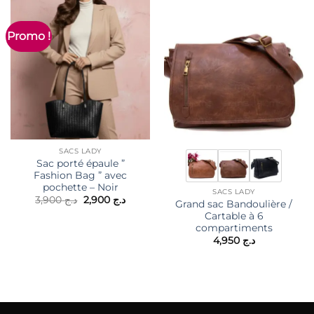
Promo !
SACS LADY
Sac porté épaule ”
Fashion Bag ” avec
pochette – Noir
SACS LADY
Le
Le
3,900
د.ج
2,900
د.ج
Grand sac Bandoulière /
prix
prix
Cartable à 6
initial
actuel
était :
est :
compartiments
د.ج 2,900.
د.ج 3,900.
4,950
د.ج