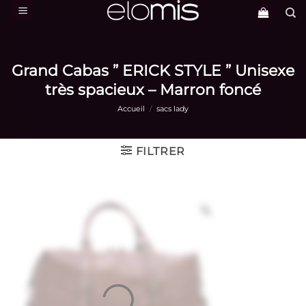
Passer
au
contenu
Grand Cabas ” ERICK STYLE ” Unisexe
très spacieux – Marron foncé
Accueil
/
sacs lady
FILTRER