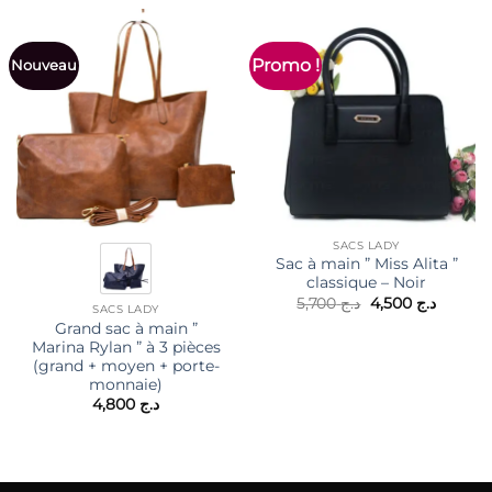
Promo !
Nouveau
SACS LADY
Sac à main ” Miss Alita ”
classique – Noir
Le
Le
5,700
د.ج
4,500
د.ج
SACS LADY
prix
prix
Grand sac à main ”
initial
actuel
était :
est :
Marina Rylan ” à 3 pièces
د.ج 5,700.
(grand + moyen + porte-
monnaie)
4,800
د.ج