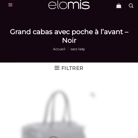
Passer
au
contenu
Grand cabas avec poche à l’avant –
Noir
Accueil
/
sacs lady
FILTRER