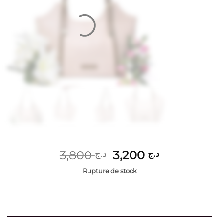
Le
Le
3,800
3,200
د.ج
د.ج
prix
prix
Rupture de stock
initial
actuel
était :
est :
د.ج 3,200.
د.ج 3,800.