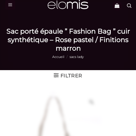
Passer
au
contenu
Sac porté épaule ” Fashion Bag ” cuir
synthétique – Rose pastel / Finitions
marron
Accueil
/
sacs lady
FILTRER