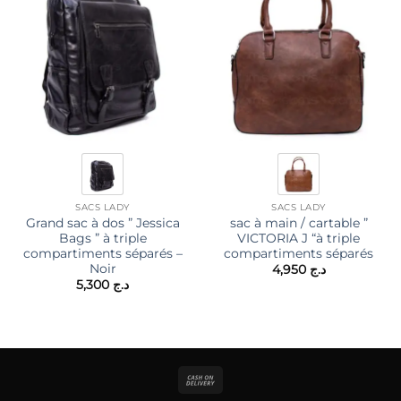
SACS LADY
SACS LADY
Grand sac à dos ” Jessica
sac à main / cartable ”
Bags ” à triple
VICTORIA J “à triple
compartiments séparés –
compartiments séparés
Noir
4,950
د.ج
5,300
د.ج
Cash
On