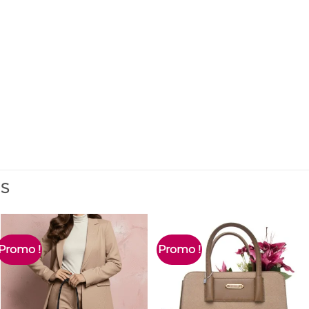
ES
Promo !
Promo !