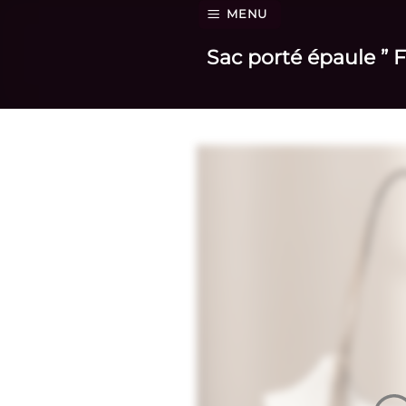
Passer
MENU
au
Sac porté épaule ” F
contenu