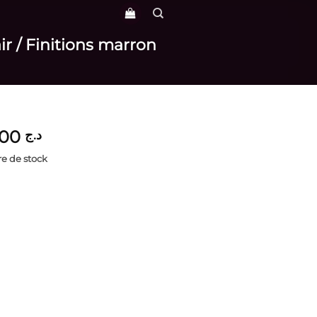
ir / Finitions marron
3,800
د.ج
e de stock