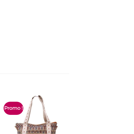
Promo !
Promo !