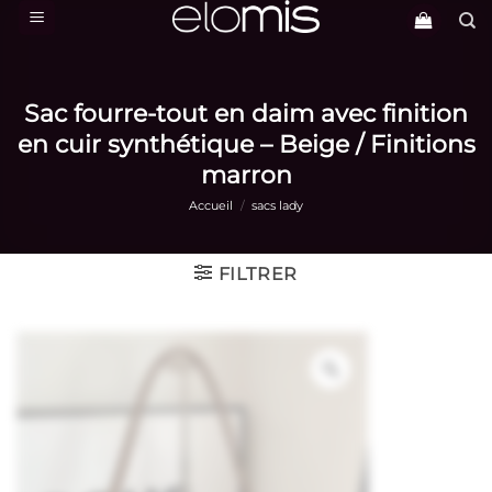
Passer
au
contenu
Sac fourre-tout en daim avec finition
en cuir synthétique – Beige / Finitions
marron
Accueil
/
sacs lady
FILTRER