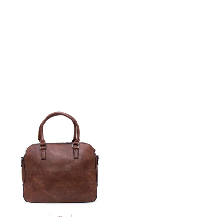
Promo !
SACS LADY