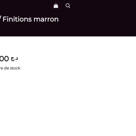
/ Finitions marron
3,600
د.ج
e de stock