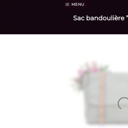
Passer
MENU
au
Sac bandoulière ”
contenu