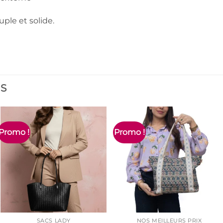
uple et solide.
ES
Promo !
Promo !
SACS LADY
NOS MEILLEURS PRIX