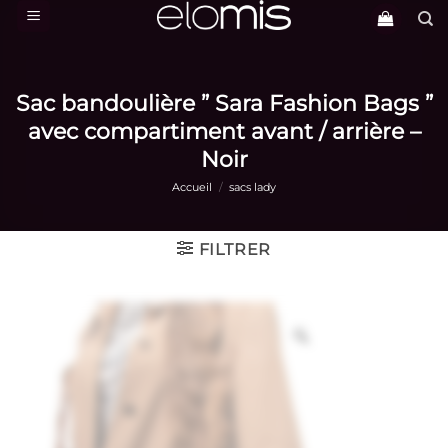
Passer
au
contenu
Sac bandoulière ” Sara Fashion Bags ”
avec compartiment avant / arrière –
Noir
Accueil
/
sacs lady
FILTRER