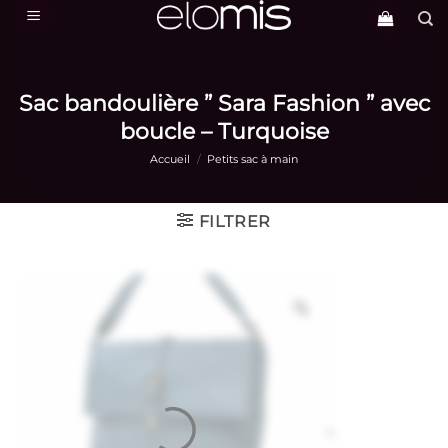
Passer
au
contenu
Sac bandoulière ” Sara Fashion ” avec
boucle – Turquoise
Accueil
/
Petits sac à main
FILTRER