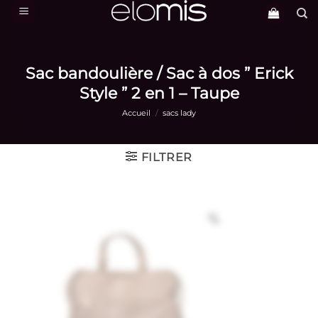
Passer
au
contenu
Sac bandoulière / Sac à dos ” Erick
Style ” 2 en 1 – Taupe
Accueil
/
sacs lady
FILTRER