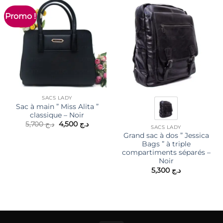
Promo !
SACS LADY
Sac à main ” Miss Alita ”
classique – Noir
Le
Le
5,700
د.ج
4,500
د.ج
SACS LADY
prix
prix
Grand sac à dos ” Jessica
initial
actuel
était :
est :
Bags ” à triple
د.ج 4,500.
د.ج 5,700.
compartiments séparés –
Noir
5,300
د.ج