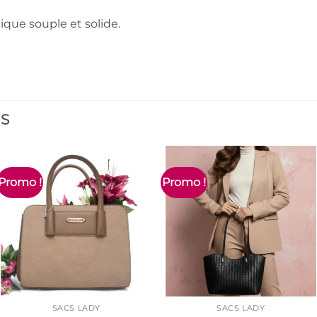
tique souple et solide.
ES
Promo !
Promo !
SACS LADY
SACS LADY