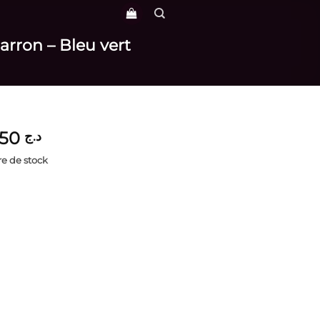
arron – Bleu vert
3,950
د.ج
e de stock