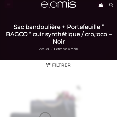
Passer
au
contenu
Sac bandoulière + Portefeuille ”
BAGCO ” cuir synthétique / cro,;oco –
Noir
Accueil
/
Petits sac à main
FILTRER