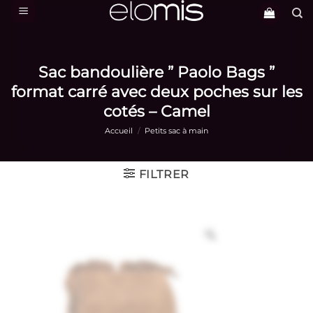
Passer
au
contenu
Sac bandoulière ” Paolo Bags ”
format carré avec deux poches sur les
cotés – Camel
Accueil
/
Petits sac à main
FILTRER