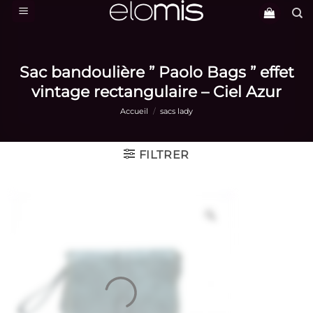
Passer
au
contenu
Sac bandoulière ” Paolo Bags ” effet
vintage rectangulaire – Ciel Azur
Accueil
/
sacs lady
FILTRER