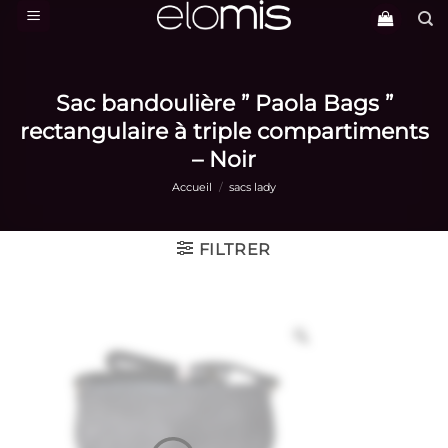
Passer
au
contenu
Sac bandoulière ” Paola Bags ”
rectangulaire à triple compartiments
– Noir
Accueil
/
sacs lady
FILTRER