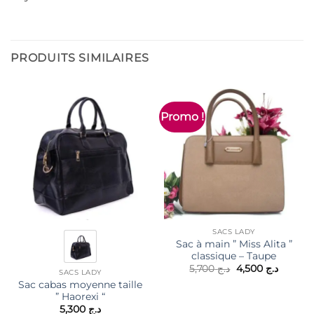
PRODUITS SIMILAIRES
Promo !
SACS LADY
Sac à main ” Miss Alita ”
classique – Taupe
Le
Le
5,700
د.ج
4,500
د.ج
SACS LADY
prix
prix
Sac cabas moyenne taille
initial
actuel
était :
est :
” Haorexi “
د.ج 5,700.
5,300
د.ج