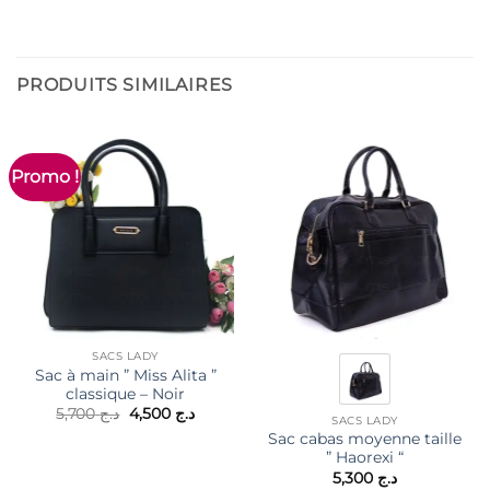
PRODUITS SIMILAIRES
Promo !
SACS LADY
Sac à main ” Miss Alita ”
classique – Noir
Le
Le
5,700
د.ج
4,500
د.ج
SACS LADY
prix
prix
Sac cabas moyenne taille
initial
actuel
était :
est :
” Haorexi “
د.ج 4,500.
د.ج 5,700.
5,300
د.ج