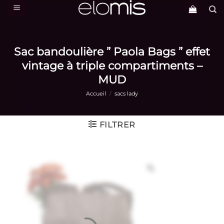
Passer
au
contenu
Sac bandoulière ” Paola Bags ” effet
vintage à triple compartiments –
MUD
Accueil
/
sacs lady
FILTRER