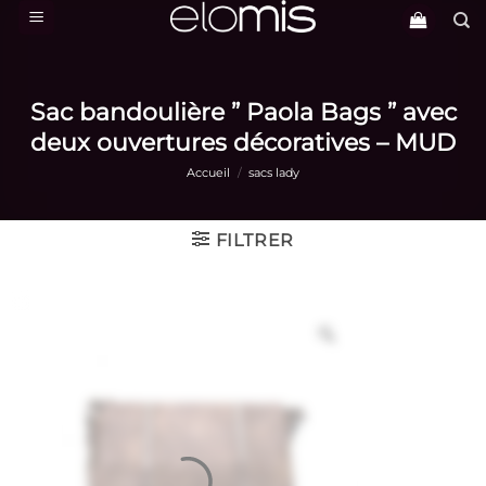
Passer
au
contenu
Sac bandoulière ” Paola Bags ” avec
deux ouvertures décoratives – MUD
Accueil
/
sacs lady
FILTRER