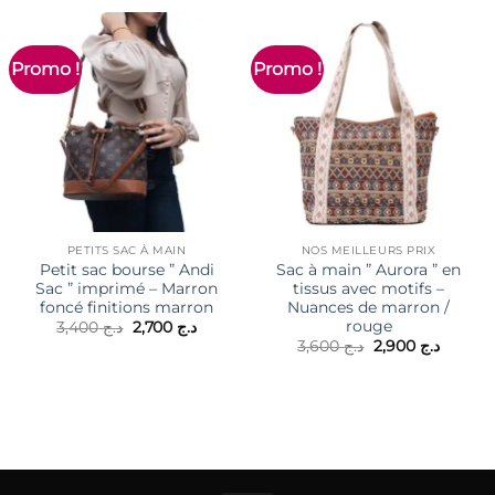
Promo !
Promo !
PETITS SAC À MAIN
NOS MEILLEURS PRIX
Petit sac bourse ” Andi
Sac à main ” Aurora ” en
Sac ” imprimé – Marron
tissus avec motifs –
foncé finitions marron
Nuances de marron /
rouge
Le
Le
3,400
د.ج
2,700
د.ج
prix
prix
Le
Le
3,600
د.ج
2,900
د.ج
initial
actuel
prix
prix
était :
est :
initial
actuel
د.ج 2,700.
د.ج 3,400.
était :
est :
د.ج 3,600.