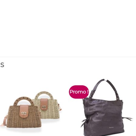
ES
Promo !