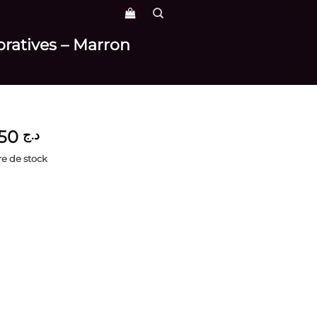
oratives – Marron
4,150
د.ج
e de stock